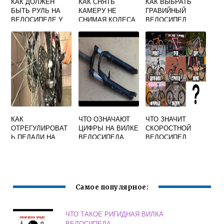
КАК ДОЛЖЕН
КАК СНЯТЬ
КАК ВЫБРАТЬ
БЫТЬ РУЛЬ НА
КАМЕРУ НЕ
ГРАВИЙНЫЙ
ВЕЛОСИПЕДЕ У
СНИМАЯ КОЛЕСА
ВЕЛОСИПЕД
РЕБЕНКА
НА ВЕЛОСИПЕДЕ
КАК
ЧТО ОЗНАЧАЮТ
ЧТО ЗНАЧИТ
ОТРЕГУЛИРОВАТ
ЦИФРЫ НА ВИЛКЕ
СКОРОСТНОЙ
Ь ПЕДАЛИ НА
ВЕЛОСИПЕДА
ВЕЛОСИПЕД
ВЕЛОСИПЕДЕ
Самое популярное:
ЧТО ТАКОЕ РИГИДНАЯ ВИЛКА
ВЕЛОСИПЕДА