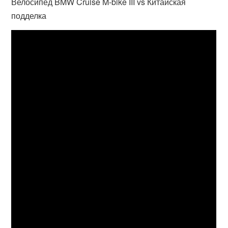
Велосипед BMW Cruise M-bike III vs Китайская
подделка