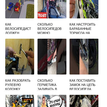
КАК
СКОЛЬКО
КАК НАСТРОИТЬ
ВЕЛОСИПЕДИСТ
ВЕЛОСИПЕДОВ
БАРАБАННЫЕ
ДОЛЖЕН
МОЖНО
ТОРМОЗА НА
ПЕРЕСЕКАТЬ
ПОСТАВИТЬ НА
ВЕЛОСИПЕДЕ
ПЕШЕХОДНЫЙ
КРЫШУ
ПЕРЕХОД ПДД
АВТОМОБИЛЯ
2021
КАК РАЗОБРАТЬ
СКОЛЬКО
КАК ПОСТАВИТЬ
РУЛЕВУЮ
ГЕРМЕТИКА
ЗАМОК НА ЦЕПЬ
КОЛОНКУ
ЗАЛИВАТЬ В
ВЕЛОСИПЕДА
ВЕЛОСИПЕДА
ПОКРЫШКУ
ВЕЛОСИПЕДА 29