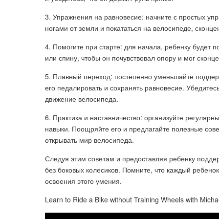
3. Упражнения на равновесие: начните с простых уп
ногами от земли и покататься на велосипеде, сконц
4. Помогите при старте: для начала, ребенку будет 
или спину, чтобы он почувствовал опору и мог сконц
5. Плавный переход: постепенно уменьшайте поддер
его педалировать и сохранять равновесие. Убедитесь
движение велосипеда.
6. Практика и наставничество: организуйте регулярн
навыки. Поощряйте его и предлагайте полезные сове
открывать мир велосипеда.
Следуя этим советам и предоставляя ребенку поддер
без боковых колесиков. Помните, что каждый ребено
освоения этого умения.
Learn to Ride a Bike without Training Wheels with Micha