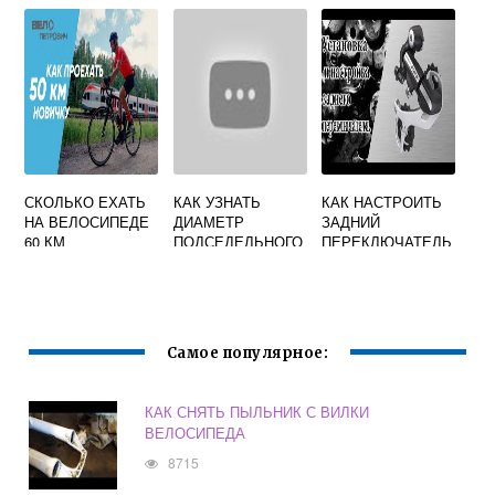
ДЕСНА
СТИНГЕР
СКОЛЬКО ЕХАТЬ
КАК УЗНАТЬ
КАК НАСТРОИТЬ
НА ВЕЛОСИПЕДЕ
ДИАМЕТР
ЗАДНИЙ
60 КМ
ПОДСЕДЕЛЬНОГО
ПЕРЕКЛЮЧАТЕЛЬ
ШТЫРЯ НА
СКОРОСТЕЙ НА
ВЕЛОСИПЕДЕ
ВЕЛОСИПЕДЕ
SHIMANO
Самое популярное:
КАК СНЯТЬ ПЫЛЬНИК С ВИЛКИ
ВЕЛОСИПЕДА
8715