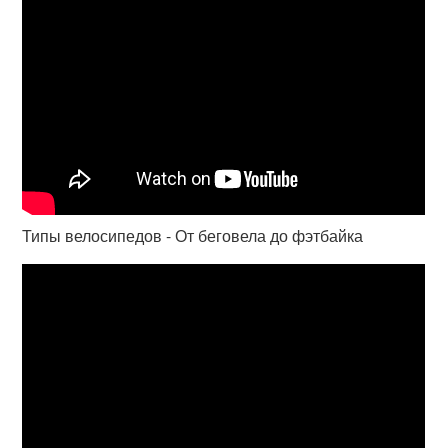
Типы велосипедов - От беговела до фэтбайка