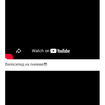
Велосипед на пневме😳