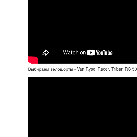
Выбираем велошорты - Van Rysel Racer, Triban RC 50