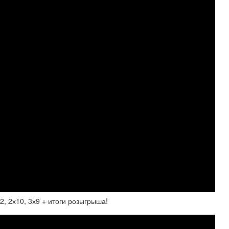
2х10, 3х9 + итоги розыгрыша!