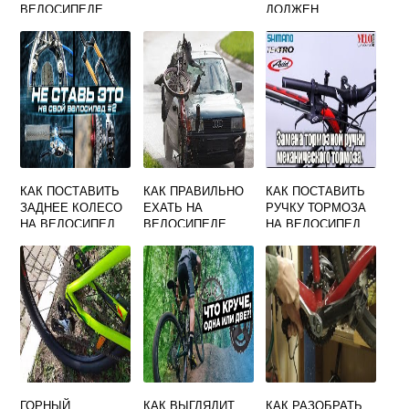
ВЕЛОСИПЕДЕ
ДОЛЖЕН
ЗАДНЕЕ КОЛЕСО
ИНФОРМИРОВАТЬ
С ДИСКОВЫМИ
ДРУГИХ
ТОРМОЗАМИ
УЧАСТНИКОВ
ДВИЖЕНИЯ О
НАМЕРЕНИИ
ОСТАНОВИТЬСЯ
КАК ПОСТАВИТЬ
КАК ПРАВИЛЬНО
КАК ПОСТАВИТЬ
ЗАДНЕЕ КОЛЕСО
ЕХАТЬ НА
РУЧКУ ТОРМОЗА
НА ВЕЛОСИПЕД
ВЕЛОСИПЕДЕ
НА ВЕЛОСИПЕД
БЕЗ СКОРОСТЕЙ
ПРОТИВ
ДВИЖЕНИЯ ИЛИ
ПО ХОДУ
ГОРНЫЙ
КАК ВЫГЛЯДИТ
КАК РАЗОБРАТЬ