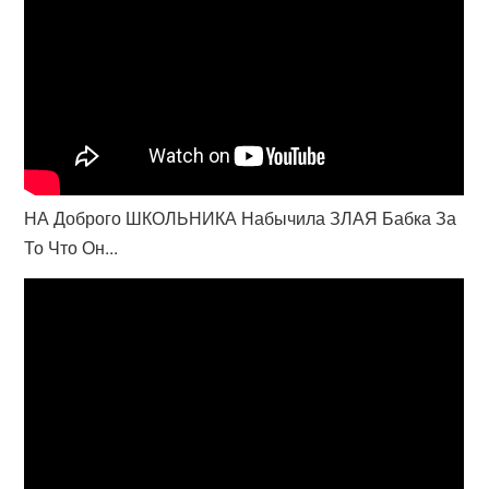
НА Доброго ШКОЛЬНИКА Набычила ЗЛАЯ Бабка За
То Что Он...