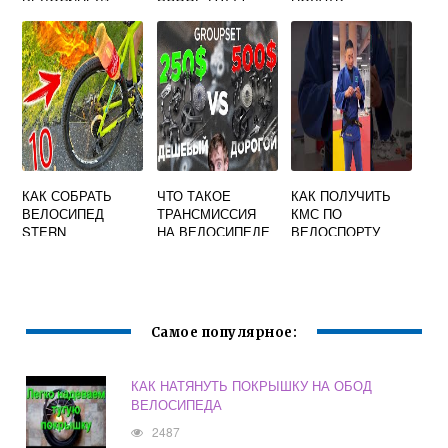
УЗКИЕ КОЛЕСА
FATBIKE 2017
ВЕЛОСИПЕДИСТ
ЧТОБЫ
ОБОЗНАЧИТЬ
ОСТАНОВКУ
ВЫБЕРИТЕ ОДИН
ОТВЕТ
КАК СОБРАТЬ
ЧТО ТАКОЕ
КАК ПОЛУЧИТЬ
ВЕЛОСИПЕД
ТРАНСМИССИЯ
КМС ПО
STERN
НА ВЕЛОСИПЕДЕ
ВЕЛОСПОРТУ
Самое популярное:
КАК НАТЯНУТЬ ПОКРЫШКУ НА ОБОД
ВЕЛОСИПЕДА
2487