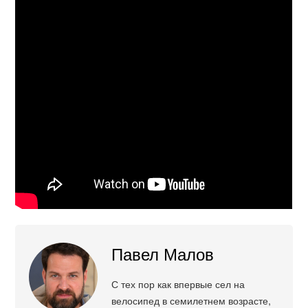
Павел Малов
С тех пор как впервые сел на
велосипед в семилетнем возрасте,