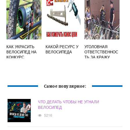
ОБОЗНАЧИТЬ
ОСТАНОВКУ
ВЫБЕРИТЕ ОДИН
ОТВЕТ
КАК УКРАСИТЬ
КАКОЙ РЕСУРС У
УГОЛОВНАЯ
ВЕЛОСИПЕД НА
ВЕЛОСИПЕДА
ОТВЕТСТВЕННОС
КОНКУРС
ТЬ ЗА КРАЖУ
ВЕЛОСИПЕДОВ
ВЕЛОСИПЕДА
ДЛЯ МАЛЬЧИКА
Самое популярное:
ЧТО ДЕЛАТЬ ЧТОБЫ НЕ УГНАЛИ
ВЕЛОСИПЕД
5216