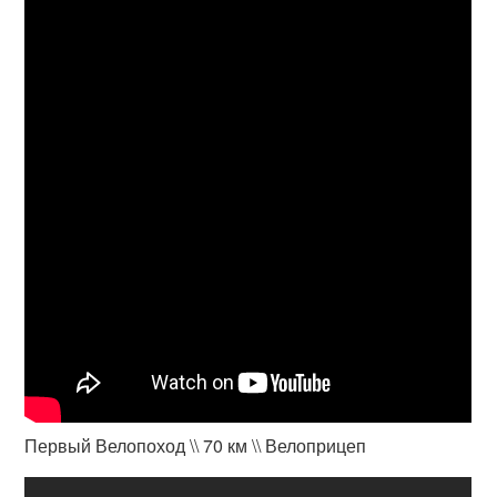
Первый Велопоход \\ 70 км \\ Велоприцеп