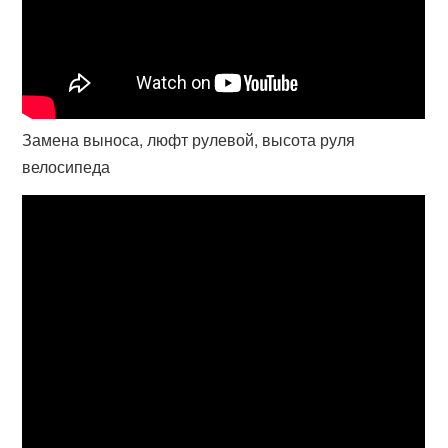
Замена выноса, люфт рулевой, высота руля
велосипеда