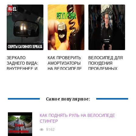
КОЛЕСА НА
ВЕЛОСИПЕД
ВЕЛОСИПЕДЕ
ЗЕРКАЛО
КАК ПРОВЕРИТЬ
ВЕЛОСИПЕД ДЛЯ
ЗАДНЕГО ВИДА:
АМОРТИЗАТОРЫ
ПОХУДЕНИЯ
ВНУТРЕННЕЕ И
НА ВЕЛОСИПЕДЕ
ПРОБЛЕМНЫХ
НАРУЖНОЕ.
МЕСТ
КАКИЕ БЫВАЮТ И
ЗАЧЕМ НУЖНЫ?
Самое популярное:
КАК ПОДНЯТЬ РУЛЬ НА ВЕЛОСИПЕДЕ
СТИНГЕР
9162