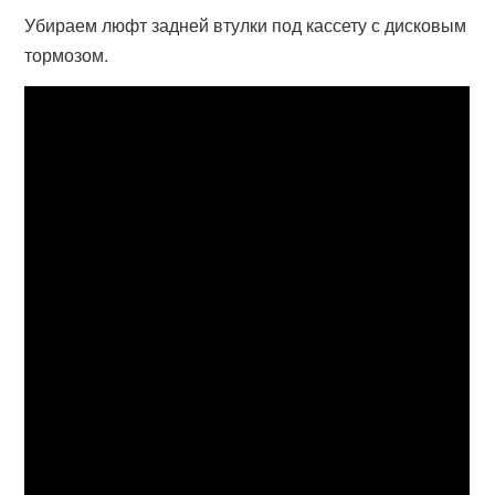
Убираем люфт задней втулки под кассету с дисковым
тормозом.