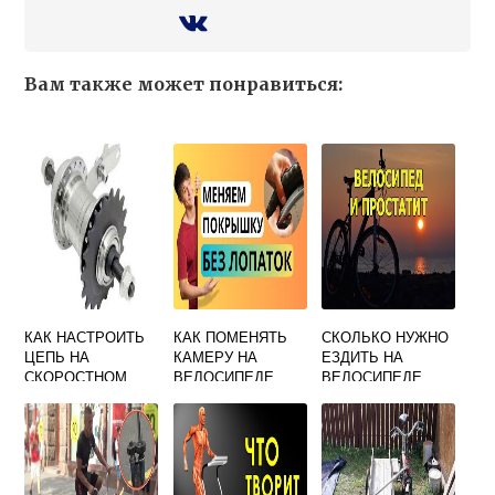
Вам также может понравиться:
КАК НАСТРОИТЬ
КАК ПОМЕНЯТЬ
СКОЛЬКО НУЖНО
ЦЕПЬ НА
КАМЕРУ НА
ЕЗДИТЬ НА
СКОРОСТНОМ
ВЕЛОСИПЕДЕ
ВЕЛОСИПЕДЕ
ВЕЛОСИПЕДЕ 7
ЗАДНЕЕ КОЛЕСО
ЧТОБЫ НАКАЧАТЬ
СКОРОСТЕЙ
СО
ЯГОДИЦЫ
SHIMANO
СКОРОСТНОГО
ДЕВУШКЕ
ВЕЛОСИПЕДА
ВИДЕО