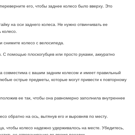
 переверните его, чтобы заднее колесо было вверху. Это
гайку на оси заднего колеса. Не нужно отвинчивать ее
 колесо.
и снимите колесо с велосипеда.
. С помощью плоскогубцев или просто руками, аккуратно
она совместима с вашим задним колесом и имеет правильный
любые острые предметы, которые могут привести к повторному
асположив ее так, чтобы она равномерно заполнила внутреннее
есо обратно на ось, вытянув его и выровняв по месту.
нца, чтобы колесо надежно удерживалось на месте. Убедитесь,
ратить ее отворачивание во время поездки.