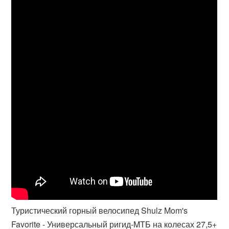
Туристический горный велосипед Shulz Mom's
Favorite - Универсальный ригид-MTБ на колесах 27,5+