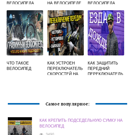
ВЕЛОСИПЕДА
НА ВЕЛОСИПЕДЕ
ВЕЛОСИПЕДА
СО СКОРОСТЯМИ
ЧТО ТАКОЕ
КАК УСТРОЕН
КАК ЗАЩИТИТЬ
ВЕЛОСИПЕД
ПЕРЕКЛЮЧАТЕЛЬ
ПЕРЕДНИЙ
СКОРОСТЕЙ НА
ПЕРЕКЛЮЧАТЕЛЬ
ВЕЛОСИПЕДЕ
ОТ ГРЯЗИ НА
ВЕЛОСИПЕДЕ
Самое популярное:
КАК КРЕПИТЬ ПОДСЕДЕЛЬНУЮ СУМКУ НА
ВЕЛОСИПЕД
3490