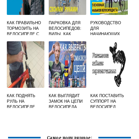
КАК ПРАВИЛЬНО
ПАРКОВКА ДЛЯ
РУКОВОДСТВО
ТОРМОЗИТЬ НА
ВЕЛОСИПЕДОВ:
ДЛЯ
ВЕЛОСИПЕДЕ С
ВИДЫ, КАК
НАЧИНАЮЩИХ
РУЧНЫМИ
СДЕЛАТЬ
ВЕЛОСИПЕДИСТО
ТОРМОЗАМИ
САМОСТОЯТЕЛЬН
В
О
КАК ПОДНЯТЬ
КАК ВЫГЛЯДИТ
КАК ПОСТАВИТЬ
РУЛЬ НА
ЗАМОК НА ЦЕПИ
СУППОРТ НА
ВЕЛОСИПЕДЕ
ВЕЛОСИПЕДА
ВЕЛОСИПЕД
Самое популярное: