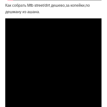
Как собрать Mtb street/dirt дешево,за копейки,по
дешману из ашана.