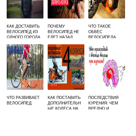
КАК ДОСТАВИТЬ
ПОЧЕМУ
ЧТО ТАКОЕ
ВЕЛОСИПЕД ИЗ
ВЕЛОСИПЕД НЕ
ОБВЕС
ОДНОГО ГОРОДА
ЕДЕТ НАЗАД
ВЕЛОСИПЕДА
В ДРУГОЙ
ЧТО РАЗВИВАЕТ
КАК ПОСТАВИТЬ
ПОСЛЕДСТВИЯ
ВЕЛОСИПЕД
ДОПОЛНИТЕЛЬН
КУРЕНИЯ: ЧЕМ
ЫЕ КОЛЕСА НА
ВРЕДНО И
ДЕТСКИЙ
ОПАСНО
ВЕЛОСИПЕД
КУРЕНИЕ