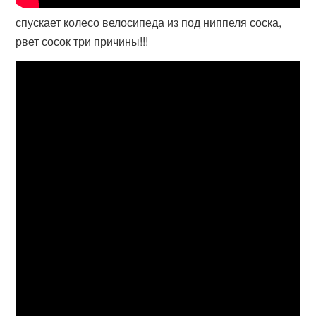
спускает колесо велосипеда из под ниппеля соска,
рвет сосок три причины!!!