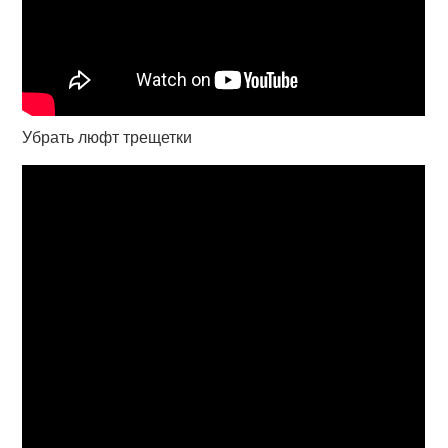
Убрать люфт трещетки