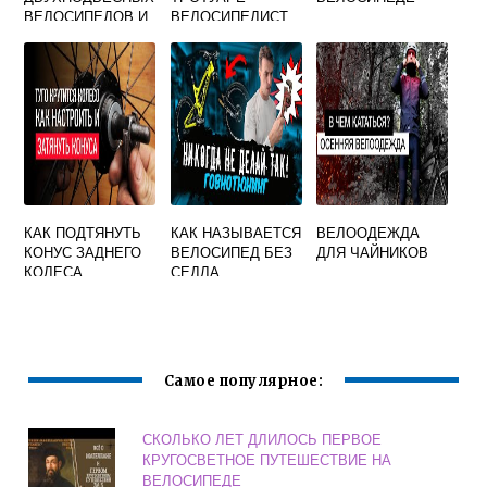
ВЕЛОСИПЕДОВ И
ВЕЛОСИПЕДИСТ
ТИПЫ ПОДВЕСОК
ИЛИ ПЕШЕХОД
ДЛЯ НИХ
КАК ПОДТЯНУТЬ
КАК НАЗЫВАЕТСЯ
ВЕЛООДЕЖДА
КОНУС ЗАДНЕГО
ВЕЛОСИПЕД БЕЗ
ДЛЯ ЧАЙНИКОВ
КОЛЕСА
СЕДЛА
ВЕЛОСИПЕДА
Самое популярное:
СКОЛЬКО ЛЕТ ДЛИЛОСЬ ПЕРВОЕ
КРУГОСВЕТНОЕ ПУТЕШЕСТВИЕ НА
ВЕЛОСИПЕДЕ