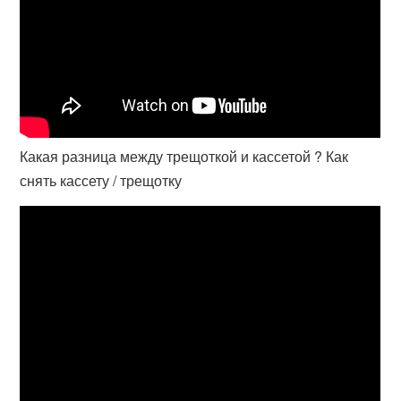
Какая разница между трещоткой и кассетой ? Как
снять кассету / трещотку