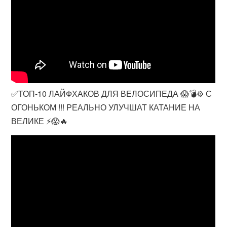
✅ТОП-10 ЛАЙФХАКОВ ДЛЯ ВЕЛОСИПЕДА 😱💣⚙️ С
ОГОНЬКОМ !!! РЕАЛЬНО УЛУЧШАТ КАТАНИЕ НА
ВЕЛИКЕ ⚡️😱🔥