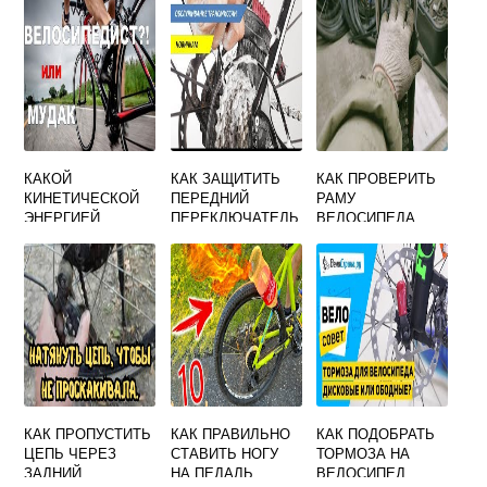
КАКОЙ
КАК ЗАЩИТИТЬ
КАК ПРОВЕРИТЬ
КИНЕТИЧЕСКОЙ
ПЕРЕДНИЙ
РАМУ
ЭНЕРГИЕЙ
ПЕРЕКЛЮЧАТЕЛЬ
ВЕЛОСИПЕДА
ОБЛАДАЕТ
ОТ ГРЯЗИ НА
ВЕЛОСИПЕДИСТ
ВЕЛОСИПЕДЕ
МАССА
КОТОРОГО
ВМЕСТЕ С
ВЕЛОСИПЕДОМ
СОСТАВЛЯЕТ 99
КАК ПРОПУСТИТЬ
КАК ПРАВИЛЬНО
КАК ПОДОБРАТЬ
ЦЕПЬ ЧЕРЕЗ
СТАВИТЬ НОГУ
ТОРМОЗА НА
ЗАДНИЙ
НА ПЕДАЛЬ
ВЕЛОСИПЕД