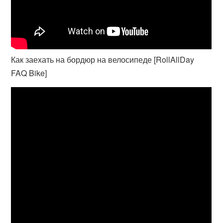
Как заехать на бордюр на велосипеде [RollAllDay
FAQ Bike]