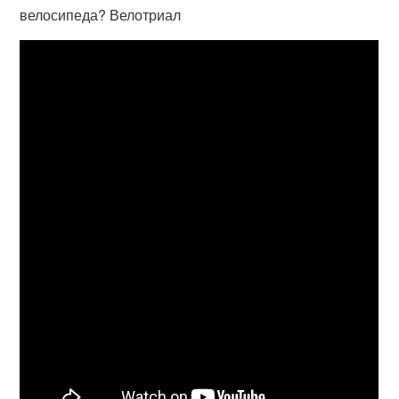
велосипеда? Велотриал