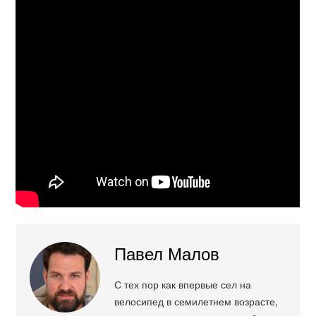
Павел Малов
С тех пор как впервые сел на
велосипед в семилетнем возрасте,