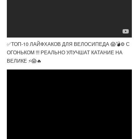
✅ТОП-10 ЛАЙФХАКОВ ДЛЯ ВЕЛОСИПЕДА 😱💣⚙️ С
ОГОНЬКОМ !!! РЕАЛЬНО УЛУЧШАТ КАТАНИЕ НА
ВЕЛИКЕ ⚡️😱🔥