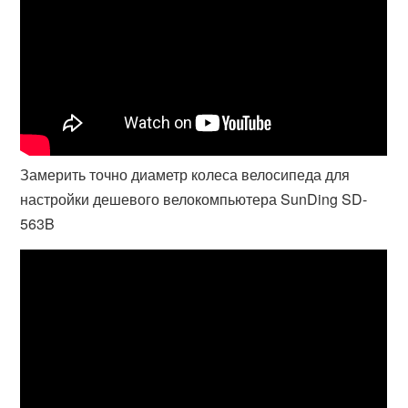
Замерить точно диаметр колеса велосипеда для
настройки дешевого велокомпьютера SunDing SD-
563B