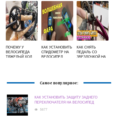
ПОЧЕМУ У
КАК УСТАНОВИТЬ
КАК СНЯТЬ
ВЕЛОСИПЕДА
СПИДОМЕТР НА
ПЕДАЛЬ СО
ТЯЖЕЛЫЙ ХОД
ВЕЛОСИПЕД
ЗВЕЗДОЧКОЙ НА
ВЕЛОСИПЕДЕ
Самое популярное:
КАК УСТАНОВИТЬ ЗАЩИТУ ЗАДНЕГО
ПЕРЕКЛЮЧАТЕЛЯ НА ВЕЛОСИПЕД
5677