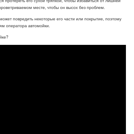
я протереть его сухой тряпкой, чтобы избавиться от лишней
 проветриваемом месте, чтобы он высох без проблем.
может повредить некоторые его части или покрытие, поэтому
иям оператора автомойки.
йке?