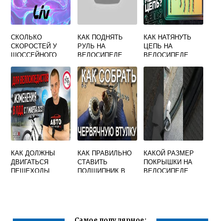
СКОЛЬКО
КАК ПОДНЯТЬ
КАК НАТЯНУТЬ
СКОРОСТЕЙ У
РУЛЬ НА
ЦЕПЬ НА
ШОССЕЙНОГО
ВЕЛОСИПЕДЕ
ВЕЛОСИПЕДЕ
ВЕЛОСИПЕДА
СТЕЛС 410
КАК ДОЛЖНЫ
КАК ПРАВИЛЬНО
КАКОЙ РАЗМЕР
ДВИГАТЬСЯ
СТАВИТЬ
ПОКРЫШКИ НА
ПЕШЕХОДЫ
ПОДШИПНИК В
ВЕЛОСИПЕДЕ
ВЕДУЩИЕ
КАРЕТКУ
САЛЮТ
ВЕЛОСИПЕД
ВЕЛОСИПЕДА
Самое популярное: