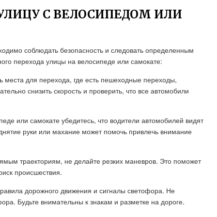
УЛИЦУ С ВЕЛОСИПЕДОМ ИЛИ
ходимо соблюдать безопасность и следовать определенным
ного перехода улицы на велосипеде или самокате:
ь места для перехода, где есть пешеходные переходы,
тельно снизить скорость и проверить, что все автомобили
еде или самокате убедитесь, что водители автомобилей видят
днятие руки или махание может помочь привлечь внимание
рямым траекториям, не делайте резких маневров. Это поможет
риск происшествия.
правила дорожного движения и сигналы светофора. Не
фора. Будьте внимательны к знакам и разметке на дороге.