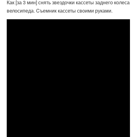
Как [за 3 мин] снять звездочки кассеты заднего колеса
велосипеда. Cъемник кассеты своими руками.