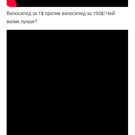
Велосипед за 1$ против велосипед за 100$! Чей
велик лучше?