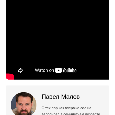
Павел Малов
С тех пор как впервые сел на
велосипед в семилетнем возрасте,