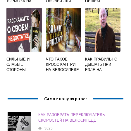
ТОРМОЗА НА
ОБОДЬЯ ДЛЯ
ОБЩЕМ
ВЕЛОСИПЕДЕ
ВЕЛОСИПЕДА
КОРИДОРЕ
СИЛЬНЫЕ И
ЧТО ТАКОЕ
КАК ПРАВИЛЬНО
СЛАБЫЕ
КРОСС КАНТРИ
ДЫШАТЬ ПРИ
СТОРОНЫ
НА ВЕЛОСИПЕДЕ
ЕЗДЕ НА
ЧЕЛОВЕКА В
ВЕЛОСИПЕДЕ
РЕЗЮМЕ:
ПРИМЕРЫ ФРАЗ
ДЛЯ
СОБЕСЕДОВАНИЯ
Самое популярное:
КАК РАЗОБРАТЬ ПЕРЕКЛЮЧАТЕЛЬ
СКОРОСТЕЙ НА ВЕЛОСИПЕДЕ
3025