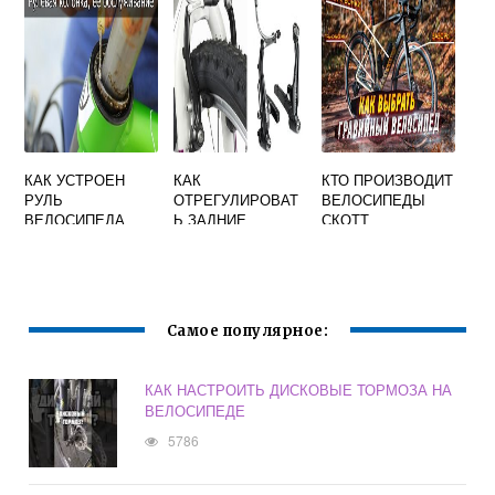
СУН
ВИДИМ
НАКАЧИВАЮТ
ОТДЕЛЬНЫЕ
НАСОСОМ
СПИЦЫ ТОЛЬКО
ОКОЛО ОСИ
ВРАЩЕНИЯ
КАК УСТРОЕН
КАК
КТО ПРОИЗВОДИТ
РУЛЬ
ОТРЕГУЛИРОВАТ
ВЕЛОСИПЕДЫ
ВЕЛОСИПЕДА
Ь ЗАДНИЕ
СКОТТ
ТОРМОЗА НА
ВЕЛОСИПЕДЕ
СКОРОСТНОМ
СТИНГЕР
Самое популярное:
КАК НАСТРОИТЬ ДИСКОВЫЕ ТОРМОЗА НА
ВЕЛОСИПЕДЕ
5786