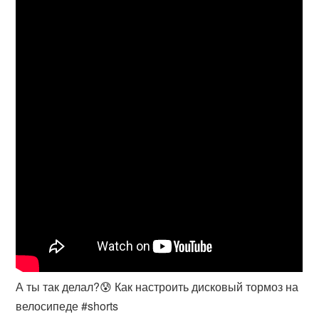
А ты так делал?😰 Как настроить дисковый тормоз на
велосипеде #shorts