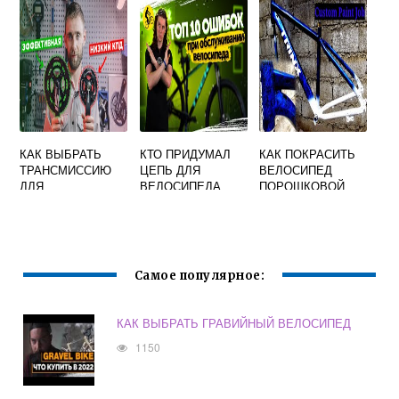
Е
М НАСОСОМ БЕЗ
ПЕРЕХОДНИКА
КАК ВЫБРАТЬ
КТО ПРИДУМАЛ
КАК ПОКРАСИТЬ
ТРАНСМИССИЮ
ЦЕПЬ ДЛЯ
ВЕЛОСИПЕД
ДЛЯ
ВЕЛОСИПЕДА
ПОРОШКОВОЙ
ВЕЛОСИПЕДА
КРАСКОЙ
Самое популярное:
КАК ВЫБРАТЬ ГРАВИЙНЫЙ ВЕЛОСИПЕД
1150