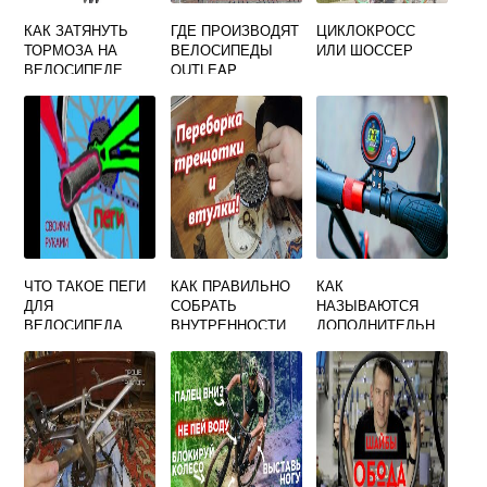
КАК ЗАТЯНУТЬ
ГДЕ ПРОИЗВОДЯТ
ЦИКЛОКРОСС
ТОРМОЗА НА
ВЕЛОСИПЕДЫ
ИЛИ ШОССЕР
ВЕЛОСИПЕДЕ
OUTLEAP
ЧТО ТАКОЕ ПЕГИ
КАК ПРАВИЛЬНО
КАК
ДЛЯ
СОБРАТЬ
НАЗЫВАЮТСЯ
ВЕЛОСИПЕДА
ВНУТРЕННОСТИ
ДОПОЛНИТЕЛЬН
ЗАДНЕГО КОЛЕСА
ЫЕ КОЛЕСА ДЛЯ
НА ВЕЛОСИПЕДЕ
ДЕТСКОГО
ВЕЛОСИПЕДА