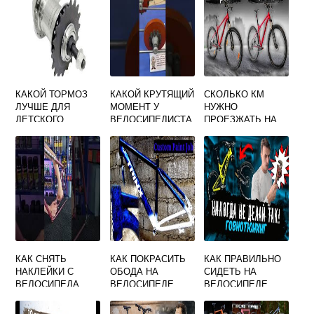
КАКОЙ ТОРМОЗ
КАКОЙ КРУТЯЩИЙ
СКОЛЬКО КМ
ЛУЧШЕ ДЛЯ
МОМЕНТ У
НУЖНО
ДЕТСКОГО
ВЕЛОСИПЕДИСТА
ПРОЕЗЖАТЬ НА
ВЕЛОСИПЕДА
ВЕЛОСИПЕДЕ С
НОЖНОЙ ИЛИ
ПОЛЬЗОЙ ДЛЯ
РУЧНОЙ
ЗДОРОВЬЯ
КАК СНЯТЬ
КАК ПОКРАСИТЬ
КАК ПРАВИЛЬНО
НАКЛЕЙКИ С
ОБОДА НА
СИДЕТЬ НА
ВЕЛОСИПЕДА
ВЕЛОСИПЕДЕ
ВЕЛОСИПЕДЕ
РЕБЕНКУ