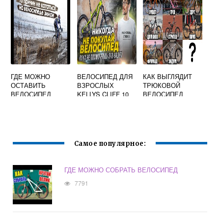
ГДЕ МОЖНО
ВЕЛОСИПЕД ДЛЯ
КАК ВЫГЛЯДИТ
ОСТАВИТЬ
ВЗРОСЛЫХ
ТРЮКОВОЙ
ВЕЛОСИПЕД
KELLYS CLIFF 10
ВЕЛОСИПЕД
(2017):
ХАРАКТЕРИСТИК
И И СВОЙСТВА
Самое популярное:
ГДЕ МОЖНО СОБРАТЬ ВЕЛОСИПЕД
7791