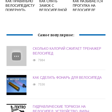
КАК ПРАВИЛЬНО
КАК СНЯТЬ
КАК НАЗЫВАЕТСЯ
ВЕЛОСИПЕДИСТУ
ЗАМОК С
ПРОГУЛКА НА
ПОВЕРНУТЬ
ВЕЛОСИПЕДНОЙ
ВЕЛОСИПЕДЕ
НАЛЕВО НА
ЦЕПИ
МНОГОПОЛОСНО
ПЛОСКОГУБЦАМИ
Й УЛИЦЕ
Самое популярное:
СКОЛЬКО КАЛОРИЙ СЖИГАЕТ ТРЕНАЖЕР
ВЕЛОСИПЕД
7984
КАК СДЕЛАТЬ ФОНАРЬ ДЛЯ ВЕЛОСИПЕДА
7536
ГИДРАВЛИЧЕСКИЕ ТОРМОЗА НА
ВЕЛОСИПЕД: УСТРОЙСТВО, ВИДЫ,