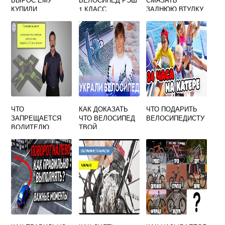
КУПИЛИ
1 КЛАСС
ЗАДНЮЮ ВТУЛКУ
ДОРОЖНЫЙ
ВЕЛОСИПЕДА С
ВЕЛОСИПЕД С
НОЖНЫМ
КОЛЕСАМИ
ТОРМОЗОМ
ДИАМЕТРОМ 24
ДЮЙМА
ЧТО
КАК ДОКАЗАТЬ
ЧТО ПОДАРИТЬ
ЗАПРЕЩАЕТСЯ
ЧТО ВЕЛОСИПЕД
ВЕЛОСИПЕДИСТУ
ВОДИТЕЛЮ
ТВОЙ
ВЕЛОСИПЕДА
ОБЖ 8 КЛАСС
КРАТКО