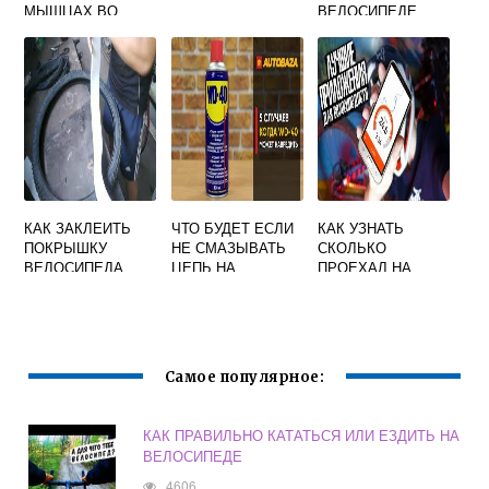
МЫШЦАХ ВО
ВЕЛОСИПЕДЕ
ВРЕМЯ ЕЗДЫ НА
ВЕЛОСИПЕДЕ
КАК ЗАКЛЕИТЬ
ЧТО БУДЕТ ЕСЛИ
КАК УЗНАТЬ
ПОКРЫШКУ
НЕ СМАЗЫВАТЬ
СКОЛЬКО
ВЕЛОСИПЕДА
ЦЕПЬ НА
ПРОЕХАЛ НА
ВЕЛОСИПЕДЕ
ВЕЛОСИПЕДЕ
Самое популярное:
КАК ПРАВИЛЬНО КАТАТЬСЯ ИЛИ ЕЗДИТЬ НА
ВЕЛОСИПЕДЕ
4606