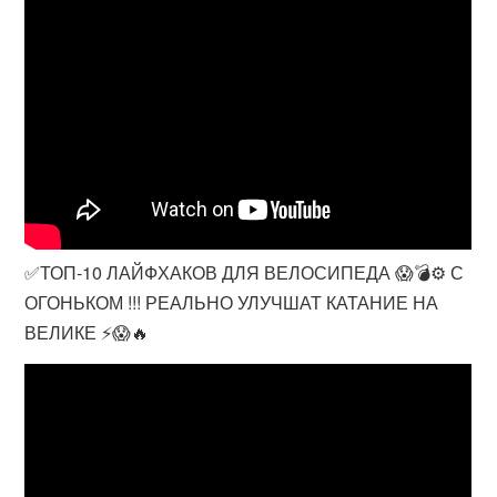
✅ТОП-10 ЛАЙФХАКОВ ДЛЯ ВЕЛОСИПЕДА 😱💣⚙️ С
ОГОНЬКОМ !!! РЕАЛЬНО УЛУЧШАТ КАТАНИЕ НА
ВЕЛИКЕ ⚡️😱🔥