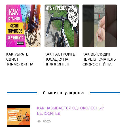
МЯГЧЕ
ВЕЛОСИПЕДЕ С
ПОЛЬЗОЙ ДЛЯ
ЗДОРОВЬЯ
КАК УБРАТЬ
КАК НАСТРОИТЬ
КАК ВЫГЛЯДИТ
СВИСТ
ПОСАДКУ НА
ПЕРЕКЛЮЧАТЕЛЬ
ТОРМОЗОВ НА
ВЕЛОСИПЕДЕ
СКОРОСТЕЙ НА
ВЕЛОСИПЕДЕ
ВЕЛОСИПЕДЕ
ЗАДНЕГО КОЛЕСА
Самое популярное:
КАК НАЗЫВАЕТСЯ ОДНОКОЛЕСНЫЙ
ВЕЛОСИПЕД
6525