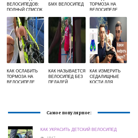
ВЕЛОСИПЕДОВ:
БМХ ВЕЛОСИПЕД
ТОРМОЗА НА
ПОЛНЫЙ СПИСОК
ВЕЛОСИПЕДЕ
СКОРОСТНОМ
ЗАДНИЕ
ДИСКОВЫЕ
КАК ОСЛАБИТЬ
КАК НАЗЫВАЕТСЯ
КАК ИЗМЕРИТЬ
ТОРМОЗА НА
ВЕЛОСИПЕД БЕЗ
СЕДАЛИЩНЫЕ
ВЕЛОСИПЕДЕ
ПЕДАЛЕЙ
КОСТИ ДЛЯ
ЗАДНИЕ
ВЕЛОСИПЕДА
Самое популярное:
КАК УКРАСИТЬ ДЕТСКИЙ ВЕЛОСИПЕД
1847