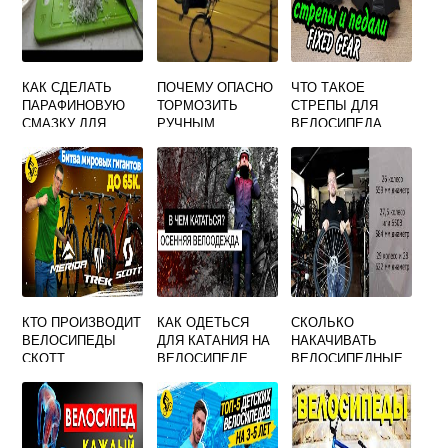
КАК СДЕЛАТЬ
ПОЧЕМУ ОПАСНО
ЧТО ТАКОЕ
ПАРАФИНОВУЮ
ТОРМОЗИТЬ
СТРЕПЫ ДЛЯ
СМАЗКУ ДЛЯ
РУЧНЫМ
ВЕЛОСИПЕДА
ЦЕПИ
ПЕРЕДНИМ
ВЕЛОСИПЕДА
ТОРМОЗОМ ПРИ
БЫСТРОЙ ЕЗДЕ
НА ВЕЛОСИПЕДЕ
КТО ПРОИЗВОДИТ
КАК ОДЕТЬСЯ
СКОЛЬКО
ВЕЛОСИПЕДЫ
ДЛЯ КАТАНИЯ НА
НАКАЧИВАТЬ
СКОТТ
ВЕЛОСИПЕДЕ
ВЕЛОСИПЕДНЫЕ
ЛЕТОМ
КОЛЕСА 29