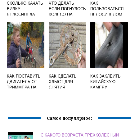
СКОЛЬКО КАЧАТЬ
ЧТО ДЕЛАТЬ
КАК
ВИЛКУ
ЕСЛИ ПОГНУЛОСЬ
ПОЛЬЗОВАТЬСЯ
ВЕЛОСИПЕДА
КОЛЕСО НА
ВЕЛОСИПЕДОМ
ВЕЛОСИПЕДЕ
НАПРОКАТ В
ГОМЕЛЕ ЖЕЛТЫМ
КАК ПОСТАВИТЬ
КАК СДЕЛАТЬ
КАК ЗАКЛЕИТЬ
ДВИГАТЕЛЬ ОТ
ХЛЫСТ ДЛЯ
КИТАЙСКУЮ
ТРИММЕРА НА
СНЯТИЯ
КАМЕРУ
ВЕЛОСИПЕД
КАССЕТЫ
ВЕЛОСИПЕДА
ВЕЛОСИПЕДА
СВОИМИ РУКАМИ
Самое популярное:
С КАКОГО ВОЗРАСТА ТРЕХКОЛЕСНЫЙ