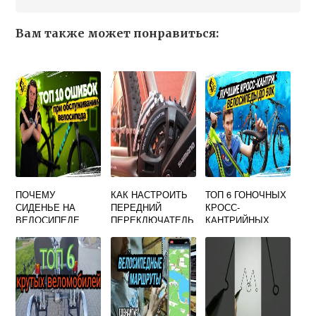
Вам также может понравиться:
ПОЧЕМУ
КАК НАСТРОИТЬ
ТОП 6 ГОНОЧНЫХ
СИДЕНЬЕ НА
ПЕРЕДНИЙ
КРОСС-
ВЕЛОСИПЕДЕ
ПЕРЕКЛЮЧАТЕЛЬ
КАНТРИЙНЫХ
НАКЛОНЯЕТСЯ
НА ВЕЛОСИПЕДЕ
ВЕЛОСИПЕДОВ
НАЗАД
С 3 ЗВЕЗДАМИ
2018 ГОДА
SHIMANO
TOURNEY