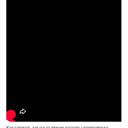
Как сделать хлыст съёмник кассеты велосипеда