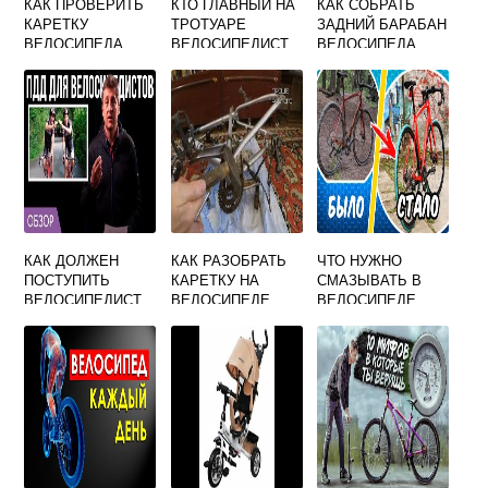
КАК ПРОВЕРИТЬ
КТО ГЛАВНЫЙ НА
КАК СОБРАТЬ
КАРЕТКУ
ТРОТУАРЕ
ЗАДНИЙ БАРАБАН
ВЕЛОСИПЕДА
ВЕЛОСИПЕДИСТ
ВЕЛОСИПЕДА
ИЛИ ПЕШЕХОД
КАК ДОЛЖЕН
КАК РАЗОБРАТЬ
ЧТО НУЖНО
ПОСТУПИТЬ
КАРЕТКУ НА
СМАЗЫВАТЬ В
ВЕЛОСИПЕДИСТ
ВЕЛОСИПЕДЕ
ВЕЛОСИПЕДЕ
ЖЕЛАЮЩИЙ
БЕЗ СЪЕМНИКА
ПОСЛЕ МОЙКИ
ПЕРЕЙТИ ДОРОГУ