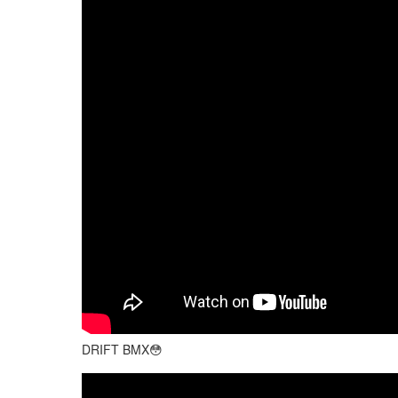
DRIFT BMX😳