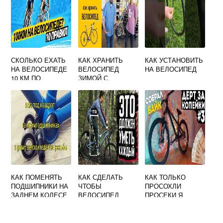
СКОЛЬКО ЕХАТЬ
КАК ХРАНИТЬ
КАК УСТАНОВИТЬ
НА ВЕЛОСИПЕДЕ
ВЕЛОСИПЕД
НА ВЕЛОСИПЕД
10 КМ ПО
ЗИМОЙ С
ВРЕМЕНИ
ГИДРАВЛИЧЕСКИ
МИ ТОРМОЗАМИ
КАК ПОМЕНЯТЬ
КАК СДЕЛАТЬ
КАК ТОЛЬКО
ПОДШИПНИКИ НА
ЧТОБЫ
ПРОСОХЛИ
ЗАДНЕМ КОЛЕСЕ
ВЕЛОСИПЕД
ПРОСЕКИ Я
СКОРОСТНОГО
ЕХАЛ ЛЕГЧЕ
СОБРАЛ СВОЙ
ВЕЛОСИПЕДА
ВЕЛОСИПЕД
СТЕЛС
ПРИСТРОИЛ К