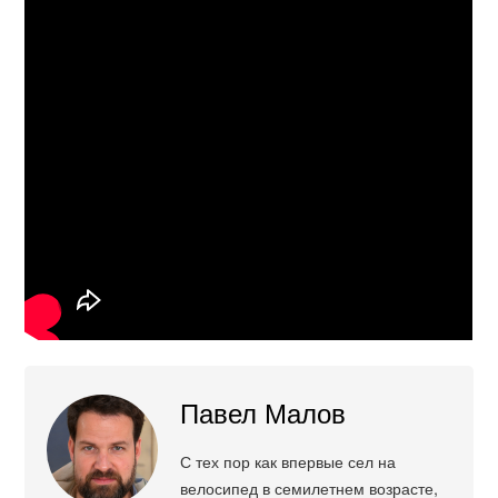
Павел Малов
С тех пор как впервые сел на
велосипед в семилетнем возрасте,