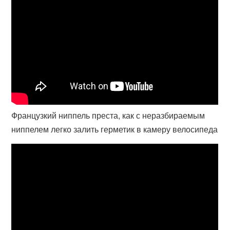
Французкий ниппель преста, как с неразбираемым
ниппелем легко залить герметик в камеру велосипеда