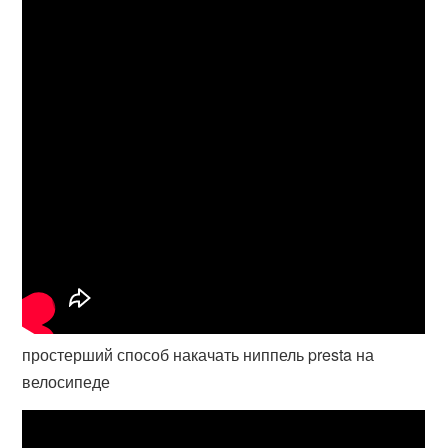
простерший способ накачать ниппель presta на
велосипеде