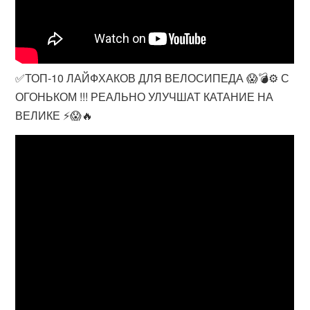
✅ТОП-10 ЛАЙФХАКОВ ДЛЯ ВЕЛОСИПЕДА 😱💣⚙️ С
ОГОНЬКОМ !!! РЕАЛЬНО УЛУЧШАТ КАТАНИЕ НА
ВЕЛИКЕ ⚡️😱🔥