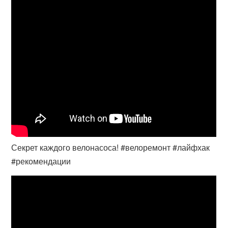
Секрет каждого велонасоса! #велоремонт #лайфхак
#рекомендации