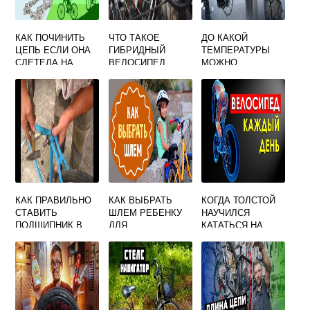
КАК ПОЧИНИТЬ
ЧТО ТАКОЕ
ДО КАКОЙ
ЦЕПЬ ЕСЛИ ОНА
ГИБРИДНЫЙ
ТЕМПЕРАТУРЫ
СЛЕТЕЛА НА
ВЕЛОСИПЕД
МОЖНО
ВЕЛОСИПЕДЕ
КАТАТЬСЯ НА
ВЕЛОСИПЕДЕ
ОСЕНЬЮ
КАК ПРАВИЛЬНО
КАК ВЫБРАТЬ
КОГДА ТОЛСТОЙ
СТАВИТЬ
ШЛЕМ РЕБЕНКУ
НАУЧИЛСЯ
ПОДШИПНИК В
ДЛЯ
КАТАТЬСЯ НА
КАРЕТКУ
ВЕЛОСИПЕДА
ВЕЛОСИПЕДЕ
ВЕЛОСИПЕДА