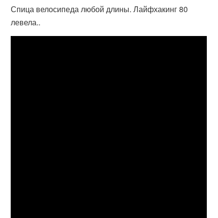
Спица велосипеда любой длины. Лайфхакинг 80
левела..