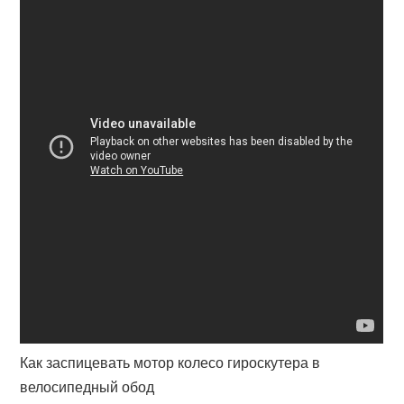
Как заспицевать мотор колесо гироскутера в
велосипедный обод