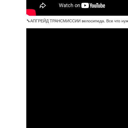
🔧АПГРЕЙД ТРАНСМИССИИ велосипеда. Все что нужно