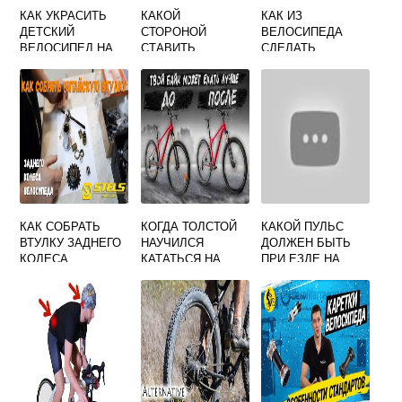
КАК УКРАСИТЬ
КАКОЙ
КАК ИЗ
ДЕТСКИЙ
СТОРОНОЙ
ВЕЛОСИПЕДА
ВЕЛОСИПЕД НА
СТАВИТЬ
СДЕЛАТЬ
КОНКУРС
ПОДШИПНИК В
ТРИЦИКЛ
СВОИМИ РУКАМИ
ПЕРЕДНЕЕ
КОЛЕСО
ВЕЛОСИПЕДА
КАК СОБРАТЬ
КОГДА ТОЛСТОЙ
КАКОЙ ПУЛЬС
ВТУЛКУ ЗАДНЕГО
НАУЧИЛСЯ
ДОЛЖЕН БЫТЬ
КОЛЕСА
КАТАТЬСЯ НА
ПРИ ЕЗДЕ НА
ВЕЛОСИПЕДА
ВЕЛОСИПЕДЕ
ВЕЛОСИПЕДЕ
СТЕЛС