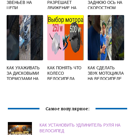
ЗВЕНЬЕВ НА
РАЗРЕШАЕТ
ЗАДНЮЮ ОСЬ НА
ЦЕПИ
ДВИЖЕНИЕ НА
СКОРОСТНОМ
ВЕЛОСИПЕДА
ВЕЛОСИПЕДЕ
ВЕЛОСИПЕДЕ
УРАЛ
КАК УХАЖИВАТЬ
КАК ПОНЯТЬ ЧТО
КАК СДЕЛАТЬ
ЗА ДИСКОВЫМИ
КОЛЕСО
ЗВУК МОТОЦИКЛА
ТОРМОЗАМИ НА
ВЕЛОСИПЕДА
НА ВЕЛОСИПЕДЕ
ВЕЛОСИПЕДЕ
ДОСТАТОЧНО
ИЗ БУТЫЛКИ
НАКАЧЕНО
Самое популярное:
КАК УСТАНОВИТЬ УДЛИНИТЕЛЬ РУЛЯ НА
ВЕЛОСИПЕД